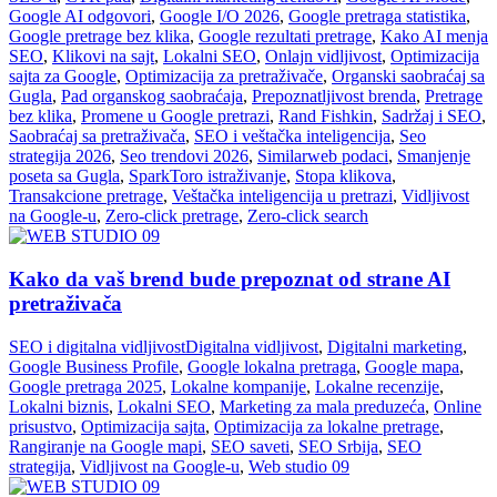
Google AI odgovori
,
Google I/O 2026
,
Google pretraga statistika
,
Google pretrage bez klika
,
Google rezultati pretrage
,
Kako AI menja
SEO
,
Klikovi na sajt
,
Lokalni SEO
,
Onlajn vidljivost
,
Optimizacija
sajta za Google
,
Optimizacija za pretraživače
,
Organski saobraćaj sa
Gugla
,
Pad organskog saobraćaja
,
Prepoznatljivost brenda
,
Pretrage
bez klika
,
Promene u Google pretrazi
,
Rand Fishkin
,
Sadržaj i SEO
,
Saobraćaj sa pretraživača
,
SEO i veštačka inteligencija
,
Seo
strategija 2026
,
Seo trendovi 2026
,
Similarweb podaci
,
Smanjenje
poseta sa Gugla
,
SparkToro istraživanje
,
Stopa klikova
,
Transakcione pretrage
,
Veštačka inteligencija u pretrazi
,
Vidljivost
na Google-u
,
Zero-click pretrage
,
Zero-click search
Kako da vaš brend bude prepoznat od strane AI
pretraživača
SEO i digitalna vidljivost
Digitalna vidljivost
,
Digitalni marketing
,
Google Business Profile
,
Google lokalna pretraga
,
Google mapa
,
Google pretraga 2025
,
Lokalne kompanije
,
Lokalne recenzije
,
Lokalni biznis
,
Lokalni SEO
,
Marketing za mala preduzeća
,
Online
prisustvo
,
Optimizacija sajta
,
Optimizacija za lokalne pretrage
,
Rangiranje na Google mapi
,
SEO saveti
,
SEO Srbija
,
SEO
strategija
,
Vidljivost na Google-u
,
Web studio 09