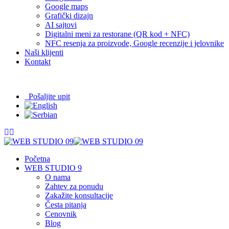
Google maps
Grafički dizajn
AI sajtovi
Digitalni meni za restorane (QR kod + NFC)
NFC resenja za proizvode, Google recenzije i jelovnike
Naši klijenti
Kontakt
065/208-63-84
info@09.rs
Pošaljite upit
Početna
WEB STUDIO 9
O nama
Zahtev za ponudu
Zakažite konsultacije
Česta pitanja
Cenovnik
Blog