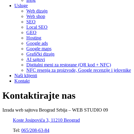
Blog
Usluge
Web dizajn
Web shop
SEO
Local SEO
GEO
Hosting
Google ads
Google maps
Grafički dizajn
AI sajtovi
Digitalni meni za restorane (QR kod + NFC)
NFC resenja za proizvode, Google recenzije i jelovnike
Naši klijenti
Kontakt
Kontaktirajte nas
Izrada web sajtova Beograd Srbija – WEB STUDIO 09
Koste Josipovića 3, 11210 Beograd
Tel:
065/208-63-84