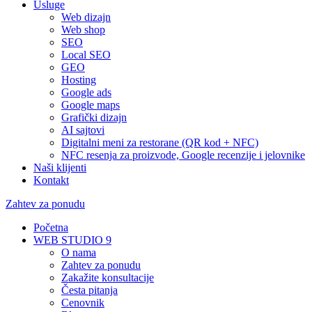
Usluge
Web dizajn
Web shop
SEO
Local SEO
GEO
Hosting
Google ads
Google maps
Grafički dizajn
AI sajtovi
Digitalni meni za restorane (QR kod + NFC)
NFC resenja za proizvode, Google recenzije i jelovnike
Naši klijenti
Kontakt
Zahtev za ponudu
Početna
WEB STUDIO 9
O nama
Zahtev za ponudu
Zakažite konsultacije
Česta pitanja
Cenovnik