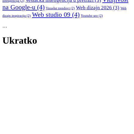
Veštačka inteligencija u pretrazi
(3)
inteligencija
(2)
na Google-u
(4)
Web dizajn 2026
(3)
Vizuelni trendovi
(2)
Web
Web studio 09
(4)
dizajn inspiracija
(2)
Youtube seo
(2)
…
Ukratko
WEB STUDIO 09 je agencija koja objedinjuje kreativnost,
tehnologiju i dugogodišnje iskustvo u oblasti web dizajna, SEO
optimizacije i digitalnog marketinga. Naš cilj je da svaku ideju
pretočimo u funkcionalno i vizuelno upečatljivo digitalno rešenje
koje donosi rezultate.
Specijalizovani smo za izradu modernih i responzivnih web sajtova,
kao i web prodavnica prilagođenih svim uređajima. Fokus nam je na
brzini, UX/UI standardima i optimizaciji performansi kako bi svaki
sajt bio istovremeno lep, efikasan i lako pronađen na Google
pretrazi.
[Saznajte više]