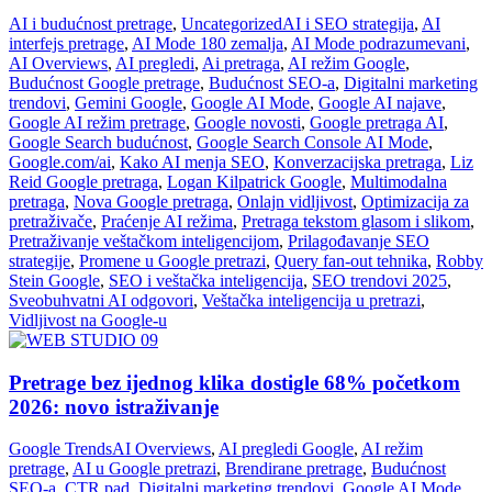
AI i budućnost pretrage
,
Uncategorized
AI i SEO strategija
,
AI
interfejs pretrage
,
AI Mode 180 zemalja
,
AI Mode podrazumevani
,
AI Overviews
,
AI pregledi
,
Ai pretraga
,
AI režim Google
,
Budućnost Google pretrage
,
Budućnost SEO-a
,
Digitalni marketing
trendovi
,
Gemini Google
,
Google AI Mode
,
Google AI najave
,
Google AI režim pretrage
,
Google novosti
,
Google pretraga AI
,
Google Search budućnost
,
Google Search Console AI Mode
,
Google.com/ai
,
Kako AI menja SEO
,
Konverzacijska pretraga
,
Liz
Reid Google pretraga
,
Logan Kilpatrick Google
,
Multimodalna
pretraga
,
Nova Google pretraga
,
Onlajn vidljivost
,
Optimizacija za
pretraživače
,
Praćenje AI režima
,
Pretraga tekstom glasom i slikom
,
Pretraživanje veštačkom inteligencijom
,
Prilagođavanje SEO
strategije
,
Promene u Google pretrazi
,
Query fan-out tehnika
,
Robby
Stein Google
,
SEO i veštačka inteligencija
,
SEO trendovi 2025
,
Sveobuhvatni AI odgovori
,
Veštačka inteligencija u pretrazi
,
Vidljivost na Google-u
Pretrage bez ijednog klika dostigle 68% početkom
2026: novo istraživanje
Google Trends
AI Overviews
,
AI pregledi Google
,
AI režim
pretrage
,
AI u Google pretrazi
,
Brendirane pretrage
,
Budućnost
SEO-a
,
CTR pad
,
Digitalni marketing trendovi
,
Google AI Mode
,