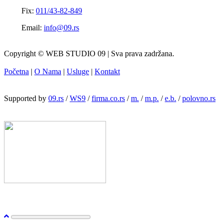
Fix:
011/43-82-849
Email:
info@09.rs
Copyright © WEB STUDIO 09 | Sva prava zadržana.
Početna
|
O Nama
|
Usluge
|
Kontakt
Supported by
09.rs
/
WS9
/
firma.co.rs
/
m.
/
m.p.
/
e.b.
/
polovno.rs