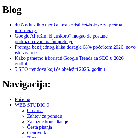
Blog
40% odraslih Amerikanaca koristi čet-botove za pretragu
informacija
Google AI režim bi „uskoro” mogao da postane
podrazumevani način pretrage
Pretrage bez ijednog klika dostigle 68% početkom 2026: novo
istraživanje
Kako pametno iskoristiti Google Trends za SEO u 2026.
godini
5 SEO trendova koji će obeležiti 2026. godinu
Navigacija:
Početna
WEB STUDIO 9
O nama
Zahtev za ponudu
Zakažite konsultacije
Česta pitanja
Cenovnik