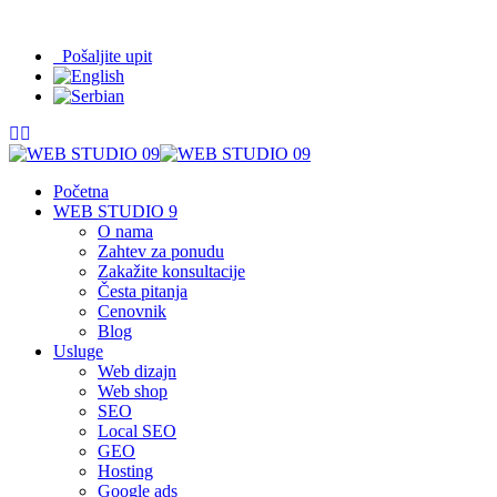
065/208-63-84
info@09.rs
Pošaljite upit
Početna
WEB STUDIO 9
O nama
Zahtev za ponudu
Zakažite konsultacije
Česta pitanja
Cenovnik
Blog
Usluge
Web dizajn
Web shop
SEO
Local SEO
GEO
Hosting
Google ads