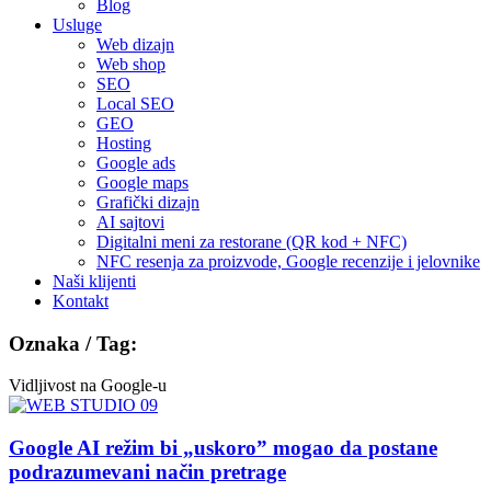
Blog
Usluge
Web dizajn
Web shop
SEO
Local SEO
GEO
Hosting
Google ads
Google maps
Grafički dizajn
AI sajtovi
Digitalni meni za restorane (QR kod + NFC)
NFC resenja za proizvode, Google recenzije i jelovnike
Naši klijenti
Kontakt
Oznaka / Tag:
Vidljivost na Google-u
Google AI režim bi „uskoro” mogao da postane
podrazumevani način pretrage