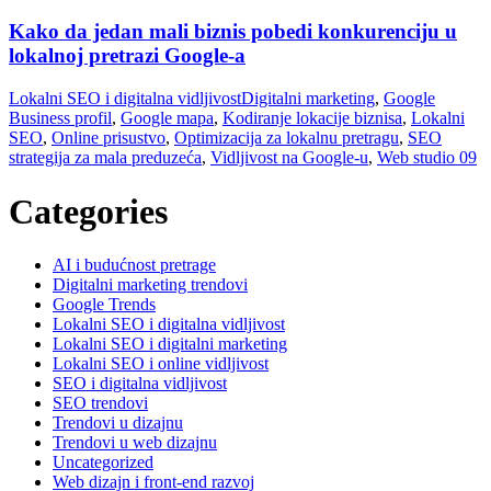
Kako da jedan mali biznis pobedi konkurenciju u
lokalnoj pretrazi Google-a
Lokalni SEO i digitalna vidljivost
Digitalni marketing
,
Google
Business profil
,
Google mapa
,
Kodiranje lokacije biznisa
,
Lokalni
SEO
,
Online prisustvo
,
Optimizacija za lokalnu pretragu
,
SEO
strategija za mala preduzeća
,
Vidljivost na Google-u
,
Web studio 09
Categories
AI i budućnost pretrage
Digitalni marketing trendovi
Google Trends
Lokalni SEO i digitalna vidljivost
Lokalni SEO i digitalni marketing
Lokalni SEO i online vidljivost
SEO i digitalna vidljivost
SEO trendovi
Trendovi u dizajnu
Trendovi u web dizajnu
Uncategorized
Web dizajn i front-end razvoj