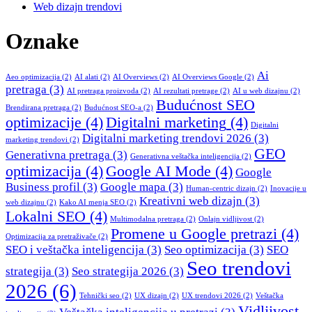
Web dizajn trendovi
Oznake
Ai
Aeo optimizacija
(2)
AI alati
(2)
AI Overviews
(2)
AI Overviews Google
(2)
pretraga
(3)
AI pretraga proizvoda
(2)
AI rezultati pretrage
(2)
AI u web dizajnu
(2)
Budućnost SEO
Brendirana pretraga
(2)
Budućnost SEO-a
(2)
optimizacije
(4)
Digitalni marketing
(4)
Digitalni
Digitalni marketing trendovi 2026
(3)
marketing trendovi
(2)
GEO
Generativna pretraga
(3)
Generativna veštačka inteligencija
(2)
optimizacija
(4)
Google AI Mode
(4)
Google
Business profil
(3)
Google mapa
(3)
Human-centric dizajn
(2)
Inovacije u
Kreativni web dizajn
(3)
web dizajnu
(2)
Kako AI menja SEO
(2)
Lokalni SEO
(4)
Multimodalna pretraga
(2)
Onlajn vidljivost
(2)
Promene u Google pretrazi
(4)
Optimizacija za pretraživače
(2)
SEO i veštačka inteligencija
(3)
Seo optimizacija
(3)
SEO
Seo trendovi
strategija
(3)
Seo strategija 2026
(3)
2026
(6)
Tehnički seo
(2)
UX dizajn
(2)
UX trendovi 2026
(2)
Veštačka
Vidljivost