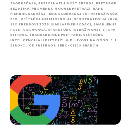
SAOBRAĆAJA
,
PREPOZNATLJIVOST BRENDA
,
PRETRAGE
BEZ KLIKA
,
PROMENE U GOOGLE PRETRAZI
,
RAND
FISHKIN
,
SADRŽAJ I SEO
,
SAOBRAĆAJ SA PRETRAŽIVAČA
,
SEO I VEŠTAČKA INTELIGENCIJA
,
SEO STRATEGIJA 2026
,
SEO TRENDOVI 2026
,
SIMILARWEB PODACI
,
SMANJENJE
POSETA SA GUGLA
,
SPARKTORO ISTRAŽIVANJE
,
STOPA
KLIKOVA
,
TRANSAKCIONE PRETRAGE
,
VEŠTAČKA
INTELIGENCIJA U PRETRAZI
,
VIDLJIVOST NA GOOGLE-U
,
ZERO-CLICK PRETRAGE
,
ZERO-CLICK SEARCH