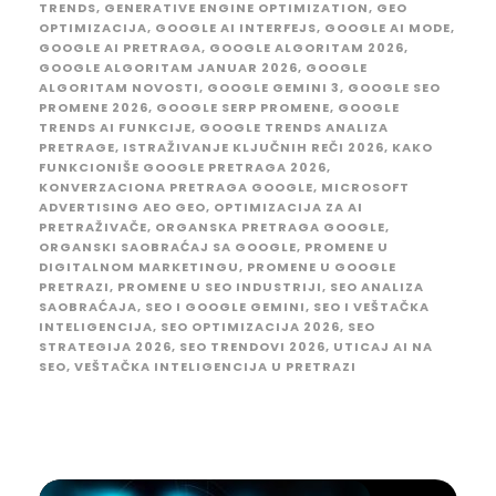
TRENDS
,
GENERATIVE ENGINE OPTIMIZATION
,
GEO
OPTIMIZACIJA
,
GOOGLE AI INTERFEJS
,
GOOGLE AI MODE
,
GOOGLE AI PRETRAGA
,
GOOGLE ALGORITAM 2026
,
GOOGLE ALGORITAM JANUAR 2026
,
GOOGLE
ALGORITAM NOVOSTI
,
GOOGLE GEMINI 3
,
GOOGLE SEO
PROMENE 2026
,
GOOGLE SERP PROMENE
,
GOOGLE
TRENDS AI FUNKCIJE
,
GOOGLE TRENDS ANALIZA
PRETRAGE
,
ISTRAŽIVANJE KLJUČNIH REČI 2026
,
KAKO
FUNKCIONIŠE GOOGLE PRETRAGA 2026
,
KONVERZACIONA PRETRAGA GOOGLE
,
MICROSOFT
ADVERTISING AEO GEO
,
OPTIMIZACIJA ZA AI
PRETRAŽIVAČE
,
ORGANSKA PRETRAGA GOOGLE
,
ORGANSKI SAOBRAĆAJ SA GOOGLE
,
PROMENE U
DIGITALNOM MARKETINGU
,
PROMENE U GOOGLE
PRETRAZI
,
PROMENE U SEO INDUSTRIJI
,
SEO ANALIZA
SAOBRAĆAJA
,
SEO I GOOGLE GEMINI
,
SEO I VEŠTAČKA
INTELIGENCIJA
,
SEO OPTIMIZACIJA 2026
,
SEO
STRATEGIJA 2026
,
SEO TRENDOVI 2026
,
UTICAJ AI NA
SEO
,
VEŠTAČKA INTELIGENCIJA U PRETRAZI