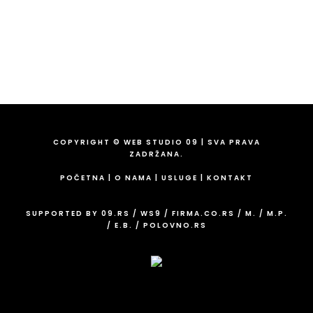
Fix:
011/43-82-849
Email:
info@09.rs
COPYRIGHT © WEB STUDIO 09 | SVA PRAVA
ZADRŽANA.
POČETNA
|
O NAMA
|
USLUGE
|
KONTAKT
SUPPORTED BY
09.RS
/
WS9
/
FIRMA.CO.RS
/
M.
/
M.P.
/
E.B.
/
POLOVNO.RS