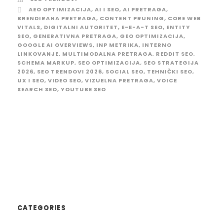
AEO OPTIMIZACIJA
,
AI I SEO
,
AI PRETRAGA
,
BRENDIRANA PRETRAGA
,
CONTENT PRUNING
,
CORE WEB
VITALS
,
DIGITALNI AUTORITET
,
E-E-A-T SEO
,
ENTITY
SEO
,
GENERATIVNA PRETRAGA
,
GEO OPTIMIZACIJA
,
GOOGLE AI OVERVIEWS
,
INP METRIKA
,
INTERNO
LINKOVANJE
,
MULTIMODALNA PRETRAGA
,
REDDIT SEO
,
SCHEMA MARKUP
,
SEO OPTIMIZACIJA
,
SEO STRATEGIJA
2026
,
SEO TRENDOVI 2026
,
SOCIAL SEO
,
TEHNIČKI SEO
,
UX I SEO
,
VIDEO SEO
,
VIZUELNA PRETRAGA
,
VOICE
SEARCH SEO
,
YOUTUBE SEO
CATEGORIES