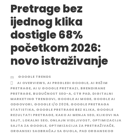
Pretrage bez
ijednog klika
dostigle 68%
početkom 2026:
novo istraživanje
GOOGLE TRENDS
AI OVERVIEWS
,
AI PREGLEDI GOOGLE
,
AI REŽIM
PRETRAGE
,
AI U GOOGLE PRETRAZI
,
BRENDIRANE
PRETRAGE
,
BUDUĆNOST SEO-A
,
CTR PAD
,
DIGITALNI
MARKETING TRENDOVI
,
GOOGLE AI MODE
,
GOOGLE AI
ODGOVORI
,
GOOGLE I/O 2026
,
GOOGLE PRETRAGA
STATISTIKA
,
GOOGLE PRETRAGE BEZ KLIKA
,
GOOGLE
REZULTATI PRETRAGE
,
KAKO AI MENJA SEO
,
KLIKOVI NA
SAJT
,
LOKALNI SEO
,
ONLAJN VIDLJIVOST
,
OPTIMIZACIJA
SAJTA ZA GOOGLE
,
OPTIMIZACIJA ZA PRETRAŽIVAČE
,
ORGANSKI SAOBRAĆAJ SA GUGLA
,
PAD ORGANSKOG