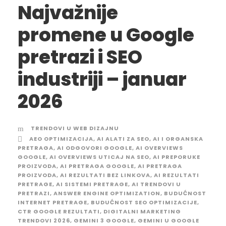
Najvažnije
promene u Google
pretrazi i SEO
industriji – januar
2026
TRENDOVI U WEB DIZAJNU
AEO OPTIMIZACIJA
,
AI ALATI ZA SEO
,
AI I ORGANSKA
PRETRAGA
,
AI ODGOVORI GOOGLE
,
AI OVERVIEWS
GOOGLE
,
AI OVERVIEWS UTICAJ NA SEO
,
AI PREPORUKE
PROIZVODA
,
AI PRETRAGA GOOGLE
,
AI PRETRAGA
PROIZVODA
,
AI REZULTATI BEZ LINKOVA
,
AI REZULTATI
PRETRAGE
,
AI SISTEMI PRETRAGE
,
AI TRENDOVI U
PRETRAZI
,
ANSWER ENGINE OPTIMIZATION
,
BUDUĆNOST
INTERNET PRETRAGE
,
BUDUĆNOST SEO OPTIMIZACIJE
,
CTR GOOGLE REZULTATI
,
DIGITALNI MARKETING
TRENDOVI 2026
,
GEMINI 3 GOOGLE
,
GEMINI U GOOGLE