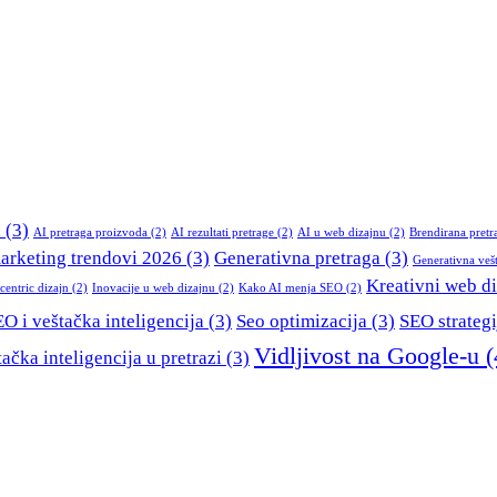
a
(3)
AI pretraga proizvoda
(2)
AI rezultati pretrage
(2)
AI u web dizajnu
(2)
Brendirana pretr
marketing trendovi 2026
(3)
Generativna pretraga
(3)
Generativna vešt
Kreativni web d
entric dizajn
(2)
Inovacije u web dizajnu
(2)
Kako AI menja SEO
(2)
O i veštačka inteligencija
(3)
Seo optimizacija
(3)
SEO strategi
Vidljivost na Google-u
(
ačka inteligencija u pretrazi
(3)