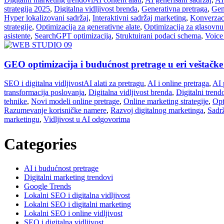
strategija 2025
,
Digitalna vidljivost brenda
,
Generativna pretraga
,
Gen
Hyper lokalizovani sadržaj
,
Interaktivni sadržaj marketing
,
Konverzaci
strategije
,
Optimizacija za generativne alate
,
Optimizacija za glasovnu
asistente
,
SearchGPT optimizacija
,
Struktuirani podaci schema
,
Voice
GEO optimizacija i budućnost pretrage u eri veštačke 
SEO i digitalna vidljivost
AI alati za pretragu
,
AI i online pretraga
,
AI 
transformacija poslovanja
,
Digitalna vidljivost brenda
,
Digitalni trend
tehnike
,
Novi modeli online pretrage
,
Online marketing strategije
,
Opt
Razumevanje korisničke namere
,
Razvoj digitalnog marketinga
,
Sadrž
marketingu
,
Vidljivost u AI odgovorima
Categories
AI i budućnost pretrage
Digitalni marketing trendovi
Google Trends
Lokalni SEO i digitalna vidljivost
Lokalni SEO i digitalni marketing
Lokalni SEO i online vidljivost
SEO i digitalna vidljivost