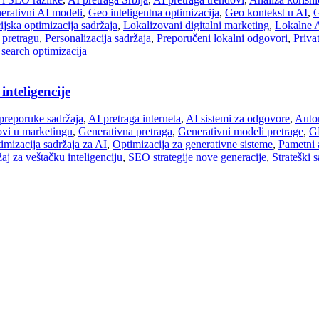
erativni AI modeli
,
Geo inteligentna optimizacija
,
Geo kontekst u AI
,
G
jska optimizacija sadržaja
,
Lokalizovani digitalni marketing
,
Lokalne 
 pretragu
,
Personalizacija sadržaja
,
Preporučeni lokalni odgovori
,
Priva
 search optimizacija
inteligencije
preporuke sadržaja
,
AI pretraga interneta
,
AI sistemi za odgovore
,
Autor
ovi u marketingu
,
Generativna pretraga
,
Generativni modeli pretrage
,
G
imizacija sadržaja za AI
,
Optimizacija za generativne sisteme
,
Pametni 
aj za veštačku inteligenciju
,
SEO strategije nove generacije
,
Strateški 