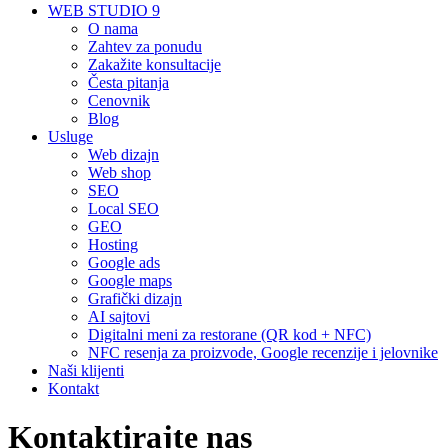
WEB STUDIO 9
O nama
Zahtev za ponudu
Zakažite konsultacije
Česta pitanja
Cenovnik
Blog
Usluge
Web dizajn
Web shop
SEO
Local SEO
GEO
Hosting
Google ads
Google maps
Grafički dizajn
AI sajtovi
Digitalni meni za restorane (QR kod + NFC)
NFC resenja za proizvode, Google recenzije i jelovnike
Naši klijenti
Kontakt
Kontaktirajte nas