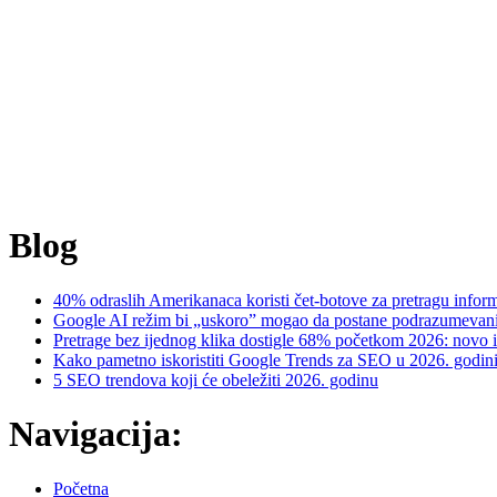
WEB STUDIO 09 je agencija koja objedinjuje kreativnost, tehnologiju 
funkcionalno i vizuelno upečatljivo digitalno rešenje koje donosi rezul
Specijalizovani smo za izradu modernih i responzivnih web sajtova, k
bio istovremeno lep, efikasan i lako pronađen na Google pretrazi.
[Saznajte više]
Blog
40% odraslih Amerikanaca koristi čet-botove za pretragu inform
Google AI režim bi „uskoro” mogao da postane podrazumevani
Pretrage bez ijednog klika dostigle 68% početkom 2026: novo i
Kako pametno iskoristiti Google Trends za SEO u 2026. godin
5 SEO trendova koji će obeležiti 2026. godinu
Navigacija:
Početna