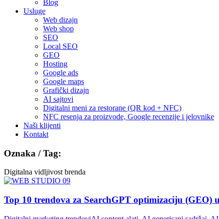
Blog
Usluge
Web dizajn
Web shop
SEO
Local SEO
GEO
Hosting
Google ads
Google maps
Grafički dizajn
AI sajtovi
Digitalni meni za restorane (QR kod + NFC)
NFC resenja za proizvode, Google recenzije i jelovnike
Naši klijenti
Kontakt
Oznaka / Tag:
Digitalna vidljivost brenda
Top 10 trendova za SearchGPT optimizaciju (GEO) u 2
Digitalni marketing trendovi
AI content alati
,
AI generisani sadržaj
,
AI