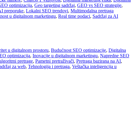
EO optimizacija
,
Geo targeting sadržaj
,
GEO vs SEO strategije
,
AI preporuke
,
Lokalni SEO trendovi
,
Multimodalna pretraga
tnost u digitalnom marketingu
,
Real time podaci
,
Sadržaj za AI
itet u digitalnom prostoru
,
Budućnost SEO optimizacije
,
Digitalna
EO optimizacija
,
Inovacije u digitalnom marketingu
,
Napredne SEO
algoritmi pretrage
,
Pametni pretraživači
,
Pretraga bazirana na AI
,
sadržaj za web
,
Tehnologija i pretraga
,
Veštačka inteligencija u