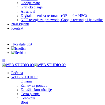
Google maps
Grafički dizajn
AI sajtovi
Digitalni meni za restorane (QR kod + NFC)
NFC resenja za proizvode, Google recenzije i jelovnike
Naši klijenti
Kontakt
065/208-63-84
info@09.rs
Pošaljite upit
Početna
WEB STUDIO 9
O nama
Zahtev za ponudu
Zakažite konsultacije
Česta pitanja
Cenovnik
Blog