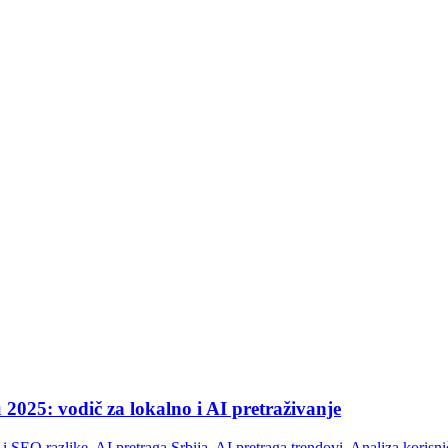
025: vodič za lokalno i AI pretraživanje
 i SEO razlike
,
AI pretraga Srbija
,
AI pretraga trendovi
,
Analiza korisn