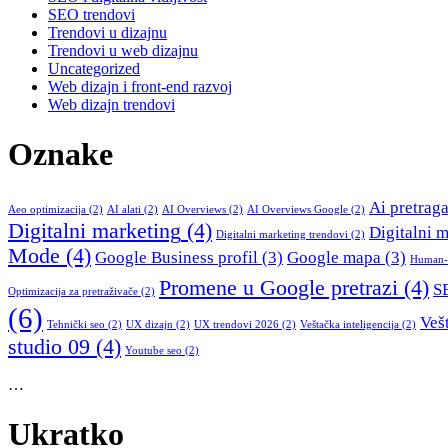
SEO trendovi
Trendovi u dizajnu
Trendovi u web dizajnu
Uncategorized
Web dizajn i front-end razvoj
Web dizajn trendovi
Oznake
Ai pretrag
Aeo optimizacija
(2)
AI alati
(2)
AI Overviews
(2)
AI Overviews Google
(2)
Digitalni marketing
(4)
Digitalni 
Digitalni marketing trendovi
(2)
Mode
(4)
Google Business profil
(3)
Google mapa
(3)
Human-c
Promene u Google pretrazi
(4)
SE
Optimizacija za pretraživače
(2)
(6)
Vešt
Tehnički seo
(2)
UX dizajn
(2)
UX trendovi 2026
(2)
Veštačka inteligencija
(2)
studio 09
(4)
Youtube seo
(2)
…
Ukratko