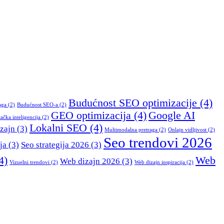
Budućnost SEO optimizacije
(4)
aga
(2)
Budućnost SEO-a
(2)
GEO optimizacija
(4)
Google AI
ačka inteligencija
(2)
Lokalni SEO
(4)
izajn
(3)
Multimodalna pretraga
(2)
Onlajn vidljivost
(2)
Seo trendovi 2026
ja
(3)
Seo strategija 2026
(3)
4)
Web
Web dizajn 2026
(3)
Vizuelni trendovi
(2)
Web dizajn inspiracija
(2)