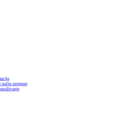
i dugogodišnje iskustvo u oblasti web dizajna, SEO optimizacije i digi
tate.
ao i web prodavnica prilagođenih svim uređajima. Fokus nam je na brzin
acija
 način pretrage
straživanje
i