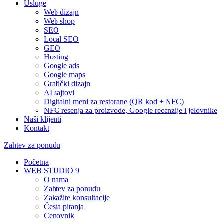
Usluge
Web dizajn
Web shop
SEO
Local SEO
GEO
Hosting
Google ads
Google maps
Grafički dizajn
AI sajtovi
Digitalni meni za restorane (QR kod + NFC)
NFC resenja za proizvode, Google recenzije i jelovnike
Naši klijenti
Kontakt
Zahtev za ponudu
Početna
WEB STUDIO 9
O nama
Zahtev za ponudu
Zakažite konsultacije
Česta pitanja
Cenovnik