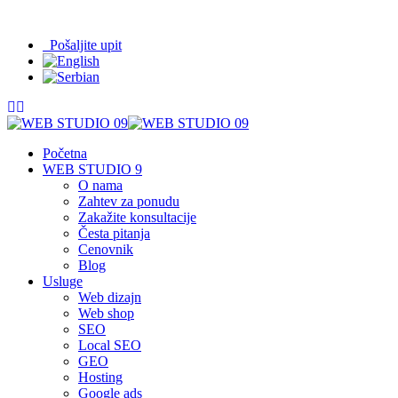
065/208-63-84
info@09.rs
Pošaljite upit
Početna
WEB STUDIO 9
O nama
Zahtev za ponudu
Zakažite konsultacije
Česta pitanja
Cenovnik
Blog
Usluge
Web dizajn
Web shop
SEO
Local SEO
GEO
Hosting
Google ads