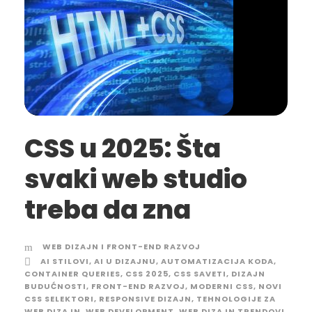
CSS u 2025: Šta
svaki web studio
treba da zna
WEB DIZAJN I FRONT-END RAZVOJ
AI STILOVI
,
AI U DIZAJNU
,
AUTOMATIZACIJA KODA
,
CONTAINER QUERIES
,
CSS 2025
,
CSS SAVETI
,
DIZAJN
BUDUĆNOSTI
,
FRONT-END RAZVOJ
,
MODERNI CSS
,
NOVI
CSS SELEKTORI
,
RESPONSIVE DIZAJN
,
TEHNOLOGIJE ZA
WEB DIZAJN
,
WEB DEVELOPMENT
,
WEB DIZAJN TRENDOVI
,