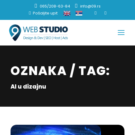
065/208-63-84
info@09.rs
Pošaljite upit
OZNAKA / TAG:
AI u dizajnu