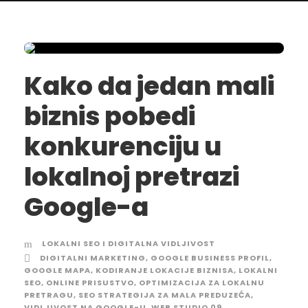
Kako da jedan mali
biznis pobedi
konkurenciju u
lokalnoj pretrazi
Google-a
LOKALNI SEO I DIGITALNA VIDLJIVOST
DIGITALNI MARKETING
,
GOOGLE BUSINESS PROFIL
,
GOOGLE MAPA
,
KODIRANJE LOKACIJE BIZNISA
,
LOKALNI
SEO
,
ONLINE PRISUSTVO
,
OPTIMIZACIJA ZA LOKALNU
PRETRAGU
,
SEO STRATEGIJA ZA MALA PREDUZEĆA
,
VIDLJIVOST NA GOOGLE-U
,
WEB STUDIO 09