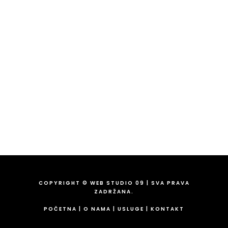
Izrada web sajtova Beograd Srbija – WEB STUDIO 09
Koste Josipovića 3, 11210 Beograd
Tel:
065/208-63-84
Fix:
011/43-82-849
Email:
info@09.rs
COPYRIGHT © WEB STUDIO 09 | SVA PRAVA
ZADRŽANA.
POČETNA
|
O NAMA
|
USLUGE
|
KONTAKT