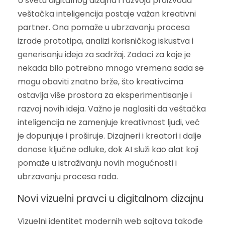
U svetu digitalnog dizajna i razvoja proizvoda
veštačka inteligencija postaje važan kreativni
partner. Ona pomaže u ubrzavanju procesa
izrade prototipa, analizi korisničkog iskustva i
generisanju ideja za sadržaj. Zadaci za koje je
nekada bilo potrebno mnogo vremena sada se
mogu obaviti znatno brže, što kreativcima
ostavlja više prostora za eksperimentisanje i
razvoj novih ideja. Važno je naglasiti da veštačka
inteligencija ne zamenjuje kreativnost ljudi, već
je dopunjuje i proširuje. Dizajneri i kreatori i dalje
donose ključne odluke, dok AI služi kao alat koji
pomaže u istraživanju novih mogućnosti i
ubrzavanju procesa rada.
Novi vizuelni pravci u digitalnom dizajnu
Vizuelni identitet modernih web sajtova takođe