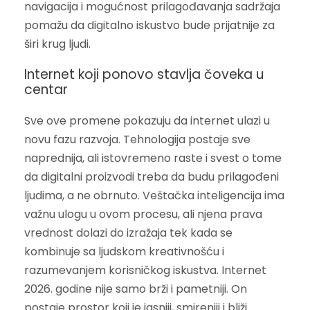
navigacija i mogućnost prilagođavanja sadržaja
pomažu da digitalno iskustvo bude prijatnije za
širi krug ljudi.
Internet koji ponovo stavlja čoveka u
centar
Sve ove promene pokazuju da internet ulazi u
novu fazu razvoja. Tehnologija postaje sve
naprednija, ali istovremeno raste i svest o tome
da digitalni proizvodi treba da budu prilagođeni
ljudima, a ne obrnuto. Veštačka inteligencija ima
važnu ulogu u ovom procesu, ali njena prava
vrednost dolazi do izražaja tek kada se
kombinuje sa ljudskom kreativnošću i
razumevanjem korisničkog iskustva. Internet
2026. godine nije samo brži i pametniji. On
postaje prostor koji je jasniji, smireniji i bliži