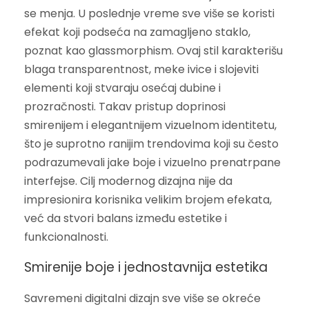
se menja. U poslednje vreme sve više se koristi
efekat koji podseća na zamagljeno staklo,
poznat kao glassmorphism. Ovaj stil karakterišu
blaga transparentnost, meke ivice i slojeviti
elementi koji stvaraju osećaj dubine i
prozračnosti. Takav pristup doprinosi
smirenijem i elegantnijem vizuelnom identitetu,
što je suprotno ranijim trendovima koji su često
podrazumevali jake boje i vizuelno prenatrpane
interfejse. Cilj modernog dizajna nije da
impresionira korisnika velikim brojem efekata,
već da stvori balans između estetike i
funkcionalnosti.
Smirenije boje i jednostavnija estetika
Savremeni digitalni dizajn sve više se okreće