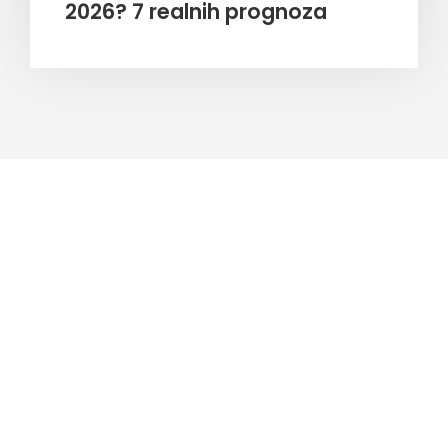
2026? 7 realnih prognoza
UKRATKO
WEB STUDIO 09 je agencija koja objedinjuje
kreativnost, tehnologiju i dugogodišnje iskustvo u
oblasti web dizajna, SEO optimizacije i digitalnog
marketinga. Naš cilj je da svaku ideju pretočimo u
funkcionalno i vizuelno upečatljivo digitalno rešenje
koje donosi rezultate.