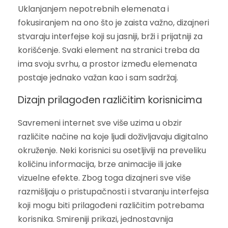
Uklanjanjem nepotrebnih elemenata i
fokusiranjem na ono što je zaista važno, dizajneri
stvaraju interfejse koji su jasniji, brži i prijatniji za
korišćenje. Svaki element na stranici treba da
ima svoju svrhu, a prostor između elemenata
postaje jednako važan kao i sam sadržaj.
Dizajn prilagođen različitim korisnicima
Savremeni internet sve više uzima u obzir
različite načine na koje ljudi doživljavaju digitalno
okruženje. Neki korisnici su osetljiviji na preveliku
količinu informacija, brze animacije ili jake
vizuelne efekte. Zbog toga dizajneri sve više
razmišljaju o pristupačnosti i stvaranju interfejsa
koji mogu biti prilagođeni različitim potrebama
korisnika. Smireniji prikazi, jednostavnija