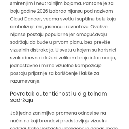
smirenijim i neutralnijim bojama. Pantone je za
boju godine 2026 izabrao nijansu pod nazivom
Cloud Dancer, veoma svetlu i suptilnu belu koja
simbolizuje mir, jasnoću i ravnotežu. Ovakve
nijanse postaju popularne jer omogućavaju
sadržaju da bude u prvom planu, bez previše
vizuelnih distrakcija. U svetu u kojem su korisnici
svakodnevno izloženi velikom broju informacija,
jednostavne i mirne vizuelne kompozicije
postaju prijatnije za korišćenje i lakše za
razumevanje.
Povratak autentičnosti u digitalnom
sadržaju
Još jedna zanimljiva promena odnosi se na
način na koji brendovi predstavljaju vizuelni
sadržaj. Kako veštačka inteligencija danas može