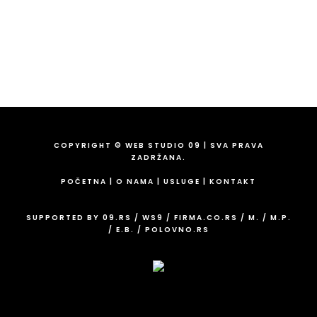
Fix:
011/43-82-849
Email:
info@09.rs
COPYRIGHT © WEB STUDIO 09 | SVA PRAVA
ZADRŽANA.
POČETNA
|
O NAMA
|
USLUGE
|
KONTAKT
SUPPORTED BY
09.RS
/
WS9
/
FIRMA.CO.RS
/
M.
/
M.P.
/
E.B.
/
POLOVNO.RS