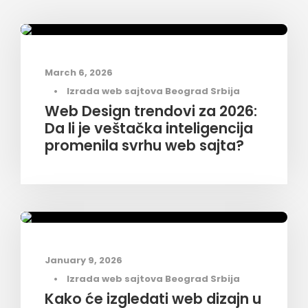
AI i budućnost pretrage
,
Web dizajn trendovi
March 6, 2026
•
Izrada web sajtova Beograd Srbija
Web Design trendovi za 2026:
Da li je veštačka inteligencija
promenila svrhu web sajta?
Trendovi u web dizajnu
January 9, 2026
•
Izrada web sajtova Beograd Srbija
Kako će izgledati web dizajn u