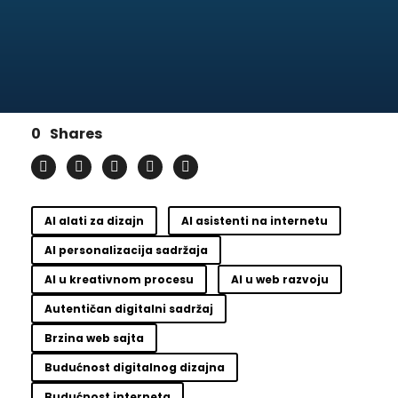
0
Shares
AI alati za dizajn
AI asistenti na internetu
AI personalizacija sadržaja
AI u kreativnom procesu
AI u web razvoju
Autentičan digitalni sadržaj
Brzina web sajta
Budućnost digitalnog dizajna
Budućnost interneta