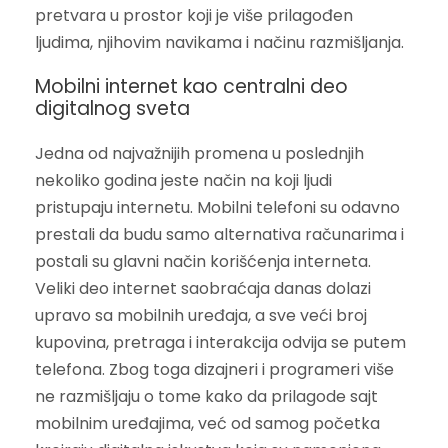
pretvara u prostor koji je više prilagođen
ljudima, njihovim navikama i načinu razmišljanja.
Mobilni internet kao centralni deo
digitalnog sveta
Jedna od najvažnijih promena u poslednjih
nekoliko godina jeste način na koji ljudi
pristupaju internetu. Mobilni telefoni su odavno
prestali da budu samo alternativa računarima i
postali su glavni način korišćenja interneta.
Veliki deo internet saobraćaja danas dolazi
upravo sa mobilnih uređaja, a sve veći broj
kupovina, pretraga i interakcija odvija se putem
telefona. Zbog toga dizajneri i programeri više
ne razmišljaju o tome kako da prilagode sajt
mobilnim uređajima, već od samog početka