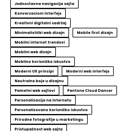
Jednostavna navigacija sajta
Konverzacioni interfejs
Kreativni digitalni sadržaj
Minimalistički web dizajn
Mobile first dizajn
Mobilni internet trendovi
Mobilni web dizajn
Mobilno korisničko iskustvo
Moderni UX principi
Moderni web interfejs
Neutralne boje u dizajnu
Pametni web sajtovi
Pantone Cloud Dancer
Personalizacija na internetu
Personalizovano korisničko iskustvo
Prirodne fotografije u marketingu
Pristupačnost web sajta