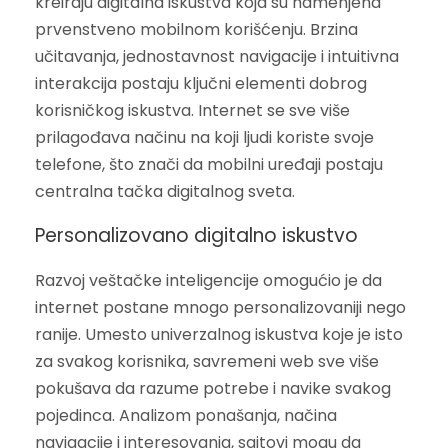
kreiraju digitalna iskustva koja su namenjena
prvenstveno mobilnom korišćenju. Brzina
učitavanja, jednostavnost navigacije i intuitivna
interakcija postaju ključni elementi dobrog
korisničkog iskustva. Internet se sve više
prilagođava načinu na koji ljudi koriste svoje
telefone, što znači da mobilni uređaji postaju
centralna tačka digitalnog sveta.
Personalizovano digitalno iskustvo
Razvoj veštačke inteligencije omogućio je da
internet postane mnogo personalizovaniji nego
ranije. Umesto univerzalnog iskustva koje je isto
za svakog korisnika, savremeni web sve više
pokušava da razume potrebe i navike svakog
pojedinca. Analizom ponašanja, načina
navigacije i interesovanja, sajtovi mogu da