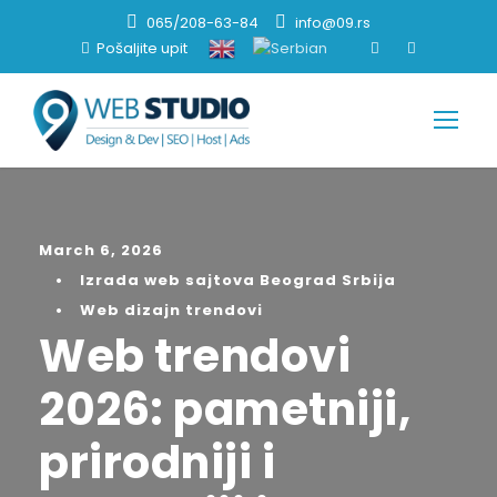
065/208-63-84
info@09.rs
Pošaljite upit
March 6, 2026
•
Izrada web sajtova Beograd Srbija
•
Web dizajn trendovi
Web trendovi
2026: pametniji,
prirodniji i