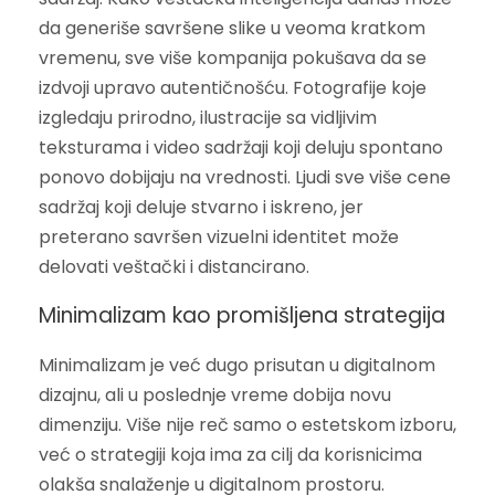
da generiše savršene slike u veoma kratkom
vremenu, sve više kompanija pokušava da se
izdvoji upravo autentičnošću. Fotografije koje
izgledaju prirodno, ilustracije sa vidljivim
teksturama i video sadržaji koji deluju spontano
ponovo dobijaju na vrednosti. Ljudi sve više cene
sadržaj koji deluje stvarno i iskreno, jer
preterano savršen vizuelni identitet može
delovati veštački i distancirano.
Minimalizam kao promišljena strategija
Minimalizam je već dugo prisutan u digitalnom
dizajnu, ali u poslednje vreme dobija novu
dimenziju. Više nije reč samo o estetskom izboru,
već o strategiji koja ima za cilj da korisnicima
olakša snalaženje u digitalnom prostoru.