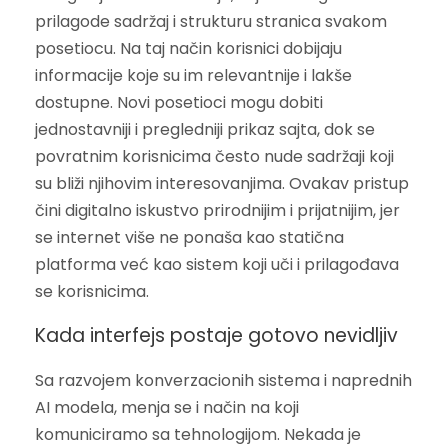
prilagode sadržaj i strukturu stranica svakom
posetiocu. Na taj način korisnici dobijaju
informacije koje su im relevantnije i lakše
dostupne. Novi posetioci mogu dobiti
jednostavniji i pregledniji prikaz sajta, dok se
povratnim korisnicima često nude sadržaji koji
su bliži njihovim interesovanjima. Ovakav pristup
čini digitalno iskustvo prirodnijim i prijatnijim, jer
se internet više ne ponaša kao statična
platforma već kao sistem koji uči i prilagođava
se korisnicima.
Kada interfejs postaje gotovo nevidljiv
Sa razvojem konverzacionih sistema i naprednih
AI modela, menja se i način na koji
komuniciramo sa tehnologijom. Nekada je