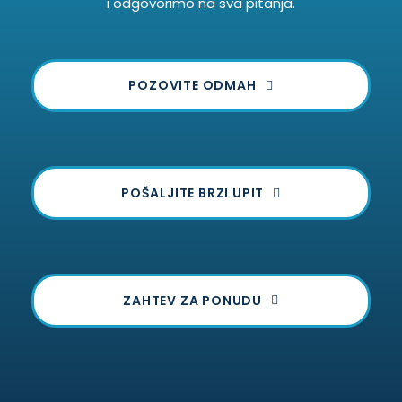
i odgovorimo na sva pitanja.
POZOVITE ODMAH
POŠALJITE BRZI UPIT
ZAHTEV ZA PONUDU