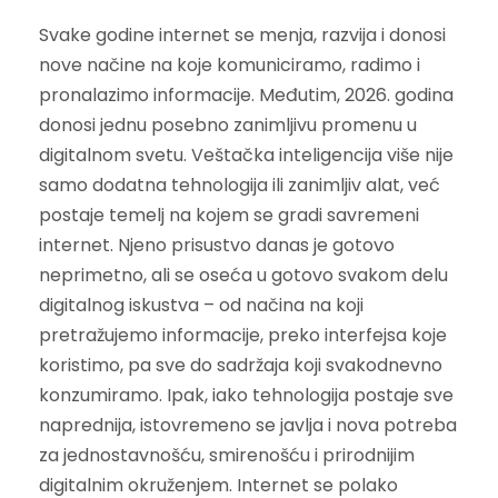
Svake godine internet se menja, razvija i donosi
nove načine na koje komuniciramo, radimo i
pronalazimo informacije. Međutim, 2026. godina
donosi jednu posebno zanimljivu promenu u
digitalnom svetu. Veštačka inteligencija više nije
samo dodatna tehnologija ili zanimljiv alat, već
postaje temelj na kojem se gradi savremeni
internet. Njeno prisustvo danas je gotovo
neprimetno, ali se oseća u gotovo svakom delu
digitalnog iskustva – od načina na koji
pretražujemo informacije, preko interfejsa koje
koristimo, pa sve do sadržaja koji svakodnevno
konzumiramo. Ipak, iako tehnologija postaje sve
naprednija, istovremeno se javlja i nova potreba
za jednostavnošću, smirenošću i prirodnijim
digitalnim okruženjem. Internet se polako